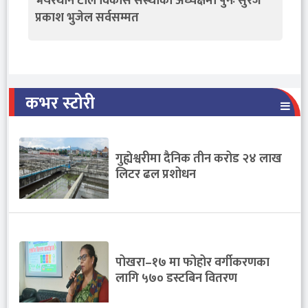
भयरथान टोल विकास संस्थाको अध्यक्षमा पुनः सुरज
प्रकाश भुजेल सर्वसम्मत
कभर स्टोरी
गुह्येश्वरीमा दैनिक तीन करोड २४ लाख
लिटर ढल प्रशोधन
पोखरा–१७ मा फोहोर वर्गीकरणका
लागि ५७० डस्टबिन वितरण