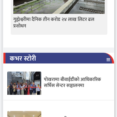
गुह्येश्वरीमा दैनिक तीन करोड २४ लाख लिटर ढल
प्रशोधन
कभर स्टोरी
पोखरामा बीवाईडीको आधिकारिक
सर्भिस सेन्टर सञ्चालनमा