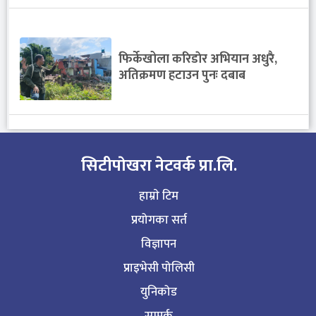
फिर्केखोला करिडाेर अभियान अधुरै,
अतिक्रमण हटाउन पुनः दबाब
सिटीपाेखरा नेटवर्क प्रा.लि.
हाम्राे टिम
प्रयोगका सर्त
विज्ञापन
प्राइभेसी पोलिसी
युनिकोड
सम्पर्क