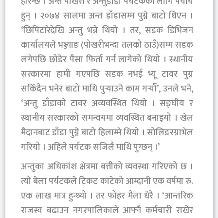
हेरिन्छ । अन्त पोखरी र अन्तुडाँडा पर्यटकका लागि पर्याय
हुन् । २०७४ सालमा अन्त डाँडासम्म पुग्ने बाटो थिएन ।
‘छिपिटारेदेखि अन्तु भन्ने थियो । तर, सडक डिभिजन
कार्यालयले भञ्ज्याङ (पोखरीभन्दा तलको ठाउँ)सम्म सडक
लगेपछि छोडेर पैसा फिर्ता गर्न लागेको थियो । स्थानीय
सरकारमा हामी गएपछि सडक नभई भ्यू टावर पुग्न
सकिँदैन भनेर बाटो माथि पुर्‍याउने काम गर्‍यौँ’, उनले भने,
‘अन्तु डाँडाको टावर अव्यवस्थित थियो । सङ्घीय र
स्थानीय सरकारको समन्वयमा व्यवस्थित बनाइयो । खेल
मैदानबाट डाँडा पुग्ने बाटो हिलाम्मे थियो । सोलिङरग्राभेल
गरियो । अहिले पर्यटक सजिलै माथि पुग्छन् ।’
अन्तुका अधिकांश क्षेत्रमा बत्तीको व्यवस्था गरिएको छ ।
त्यो बेला पर्यटकले टिकट काटेको आम्दानी एक वर्षमा रु.
एक लाख मात्र हुन्थ्यो । तर फोहर मैला धेरै । ‘आन्तरिक
राजस्व बढाउन नगरपालिकाले आफ्नै कर्मचारी राखेर