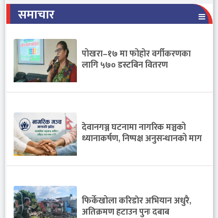
समाचार
पोखरा–१७ मा फोहोर वर्गीकरणका
लागि ५७० डस्टबिन वितरण
देवानगञ्ज घटनामा नागरिक मञ्चको
ध्यानाकर्षण, निष्पक्ष अनुसन्धानको माग
फिर्केखोला करिडाेर अभियान अधुरै,
अतिक्रमण हटाउन पुनः दबाब