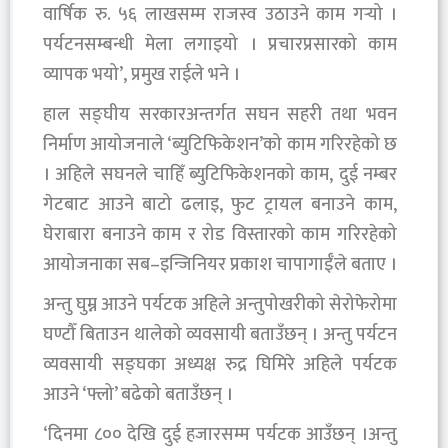
वार्षिक रु. ५६ लाखसम्म राजस्व उठाउने काम गर्‍यो ।
पर्यटनसम्बन्धी मेला लगाइयो । प्रचारप्रसारको काम
व्यापक भयो’, प्रमुख राईले भने ।
हाल सङ्घीय सरकारअन्तर्गत सघन सहरी तथा भवन
निर्माण आयोजनाले ‘ब्युटिफिकेशन’को काम गरिरहेको छ
। अहिले सघनले चाहिँ ब्युटिफिकेशनको काम, दुई नम्बर
गेटबाट आउने बाटो ढलाइ, फुट ट्रायल बनाउने काम,
घेराबारा बनाउने काम र रोड विस्तारको काम गरिरहेको
आयोजनाका सब–इन्जिनियर प्रकाश चापागाईँले बताए ।
अन्तु घुम्न आउने पर्यटक अहिले अन्तुपोखरीको सेरोफेरोमा
घण्टौँ बिताउन थालेको व्यवसायी बताउँछन् । अन्तु पर्यटन
व्यवसायी सङ्घका अध्यक्ष रुद्र घिमिरे अहिले पर्यटक
आउने ‘फ्लो’ बढेको बताउँछन् ।
‘दिनमा ८०० देखि दुई हजारसम्म पर्यटक आउँछन् ।अन्तु