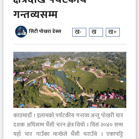
गन्तव्यसम्म
ख-
ख
ख+
सिटी पोखरा डेक्स
काठमाडौँ । इलामको पर्यटकीय गन्तव्य अन्तु पोखरी चार
दशक अघिसम्म भैँसी चरन क्षेत्र थियो । विसं २०४० सम्म
यहाँ चार गाउँका मान्छेले भैँसी चराउँथे । एकापट्टि