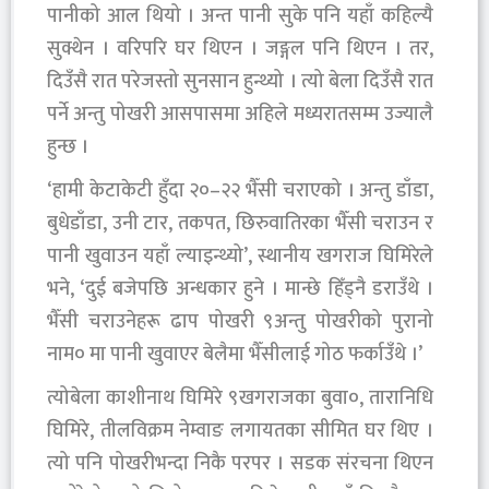
पानीको आल थियो । अन्त पानी सुके पनि यहाँ कहिल्यै
सुक्थेन । वरिपरि घर थिएन । जङ्गल पनि थिएन । तर,
दिउँसै रात परेजस्तो सुनसान हुन्थ्यो । त्यो बेला दिउँसै रात
पर्ने अन्तु पोखरी आसपासमा अहिले मध्यरातसम्म उज्यालै
हुन्छ ।
‘हामी केटाकेटी हुँदा २०–२२ भैँसी चराएको । अन्तु डाँडा,
बुधेडाँडा, उनी टार, तकपत, छिरुवातिरका भैँसी चराउन र
पानी खुवाउन यहाँ ल्याइन्थ्यो’, स्थानीय खगराज घिमिरेले
भने, ‘दुई बजेपछि अन्धकार हुने । मान्छे हिँड्नै डराउँथे ।
भैँसी चराउनेहरू ढाप पोखरी ९अन्तु पोखरीको पुरानो
नाम० मा पानी खुवाएर बेलैमा भैँसीलाई गोठ फर्काउँथे ।’
त्योबेला काशीनाथ घिमिरे ९खगराजका बुवा०, तारानिधि
घिमिरे, तीलविक्रम नेम्वाङ लगायतका सीमित घर थिए ।
त्यो पनि पोखरीभन्दा निकै परपर । सडक संरचना थिएन