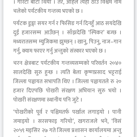
। गोरेटो बाटो थियो । तर, अहिले त्यही ठाउँ विश्वमै नाम
चलेको पर्यटकीय गन्तव्य भएको छ ।
पर्यटक डुङ्गा सयर गर्न र फिसिङ गर्न दिनहुँ आठ सयदेखि
दुई हजारसम्म आउँछन् । साँझदेखि ‘स्पिकर’ बज्छ ।
मध्यरातसम्म म्युजिकमा झुम्छन् । खानु, पिउनु, नाज–गान
गर्नु, क्याम फाएर गर्नु अन्तुको संस्कार भएको छ ।
चरन क्षेत्रबाट पर्यटकीय गन्तव्यसम्मको परिवर्तन २०४०
सालदेखि सुरु हुन्छ । त्यति बेला कृष्णप्रसाद भट्टराई
जिल्ला पञ्चायत सभापति थिए । जिल्ला पञ्चायतले रु २०
हजार दिएपछि पोखरी संरक्षण अभियान सुरु भयो ।
पोखरी संरक्षणमा स्थानीय पनि जुटे ।
‘पोखरीको पूर्व र पश्चिमतर्फ पर्खाल लगाइयो । पानी
जमाइयो । सरसफाइ गरियो’, खगराजले भने, ‘विसं
२०५९ मङ्सिर २७ गते जिल्ला प्रशासन कार्यालयमा अन्तु