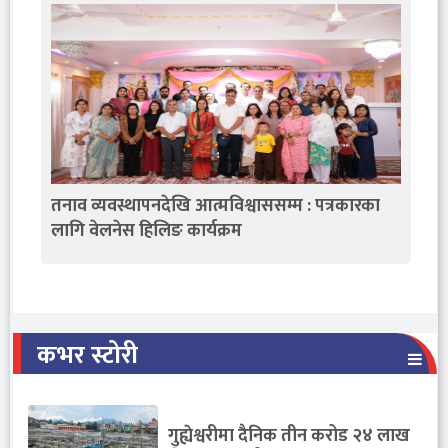
तनाव व्यवस्थापनदेखि आत्मविश्वाससम्म : पत्रकारका
लागि वेलनेस हिलिङ कार्यक्रम
कभर स्टोरी
गुह्येश्वरीमा दैनिक तीन करोड २४ लाख