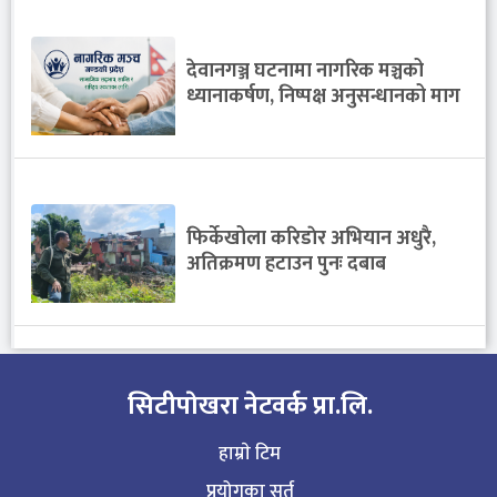
देवानगञ्ज घटनामा नागरिक मञ्चको
ध्यानाकर्षण, निष्पक्ष अनुसन्धानको माग
फिर्केखोला करिडाेर अभियान अधुरै,
अतिक्रमण हटाउन पुनः दबाब
सिटीपाेखरा नेटवर्क प्रा.लि.
हाम्राे टिम
प्रयोगका सर्त