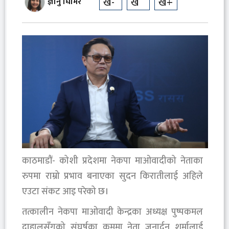
ख-
ख
ख+
ज्ञानु घिमिरे
काठमाडौं- कोशी प्रदेशमा नेकपा माओवादीको नेताका
रुपमा राम्रो प्रभाव बनाएका सुदन किरातीलाई अहिले
एउटा संकट आइ परेको छ।
तत्कालीन नेकपा माओवादी केन्द्रका अध्यक्ष पुष्पकमल
दाहालसँगको संघर्षका क्रममा नेता जनार्दन शर्मालाई