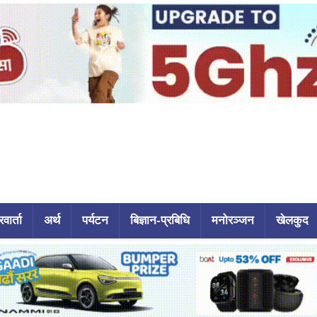
वार्ता
अर्थ
पर्यटन
बिज्ञान-प्रबिधि
मनोरञ्जन
खेलकुद