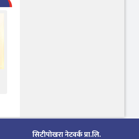
सिटीपाेखरा नेटवर्क प्रा.लि.