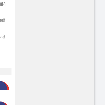
नीति
तनको
उनले