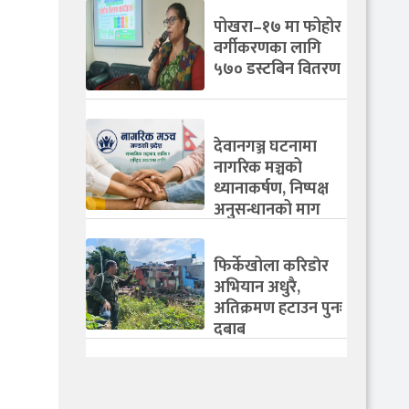
पोखरा–१७ मा फोहोर
वर्गीकरणका लागि
५७० डस्टबिन वितरण
देवानगञ्ज घटनामा
नागरिक मञ्चको
ध्यानाकर्षण, निष्पक्ष
अनुसन्धानको माग
फिर्केखोला करिडाेर
अभियान अधुरै,
अतिक्रमण हटाउन पुनः
दबाब