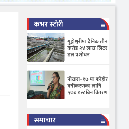
कभर स्टोरी
गुह्येश्वरीमा दैनिक तीन
करोड २४ लाख लिटर
ढल प्रशोधन
पोखरा–१७ मा फोहोर
वर्गीकरणका लागि
५७० डस्टबिन वितरण
समाचार