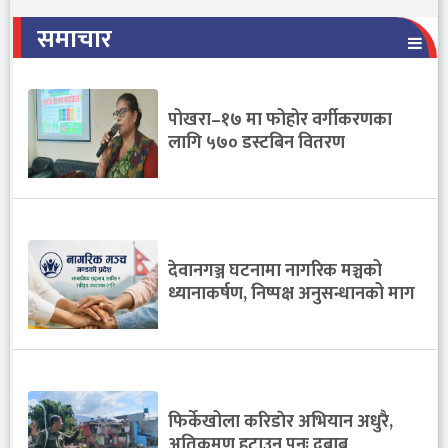
समाचार
पोखरा–१७ मा फोहोर वर्गीकरणका
लागि ५७० डस्टबिन वितरण
देवानगञ्ज घटनामा नागरिक मञ्चको
ध्यानाकर्षण, निष्पक्ष अनुसन्धानको माग
फिर्केखोला करिडाेर अभियान अधुरै,
अतिक्रमण हटाउन पुनः दबाब