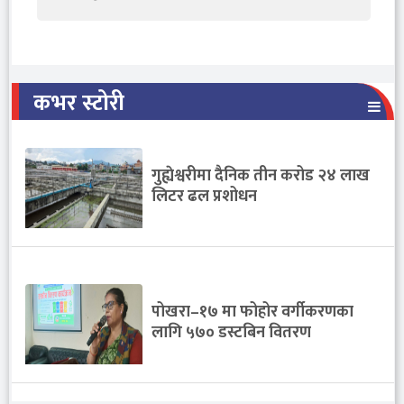
कभर स्टोरी
गुह्येश्वरीमा दैनिक तीन करोड २४ लाख
लिटर ढल प्रशोधन
पोखरा–१७ मा फोहोर वर्गीकरणका
लागि ५७० डस्टबिन वितरण