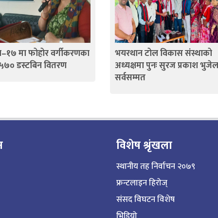
–१७ मा फोहोर वर्गीकरणका
भयरथान टोल विकास संस्थाको
 ५७० डस्टबिन वितरण
अध्यक्षमा पुनः सुरज प्रकाश भुजे
सर्वसम्मत
न
विशेष श्रृंखला
स्थानीय तह निर्वाचन २०७९
फ्रन्टलाइन हिरोज्
संसद विघटन विशेष
भिडियो