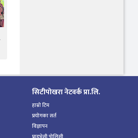
ल
सिटीपाेखरा नेटवर्क प्रा.लि.
हाम्राे टिम
प्रयोगका सर्त
विज्ञापन
प्राइभेसी पोलिसी