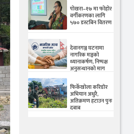
पोखरा–१७ मा फोहोर
वर्गीकरणका लागि
५७० डस्टबिन वितरण
देवानगञ्ज घटनामा
नागरिक मञ्चको
ध्यानाकर्षण, निष्पक्ष
अनुसन्धानको माग
फिर्केखोला करिडाेर
अभियान अधुरै,
अतिक्रमण हटाउन पुनः
दबाब