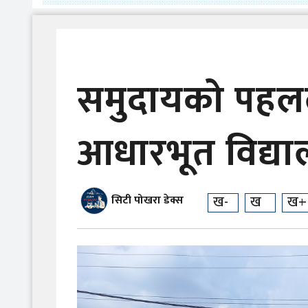
समुदायको पहलले
आधारभूत विद्य
ख-
ख
ख+
सिटी पोखरा डेक्स