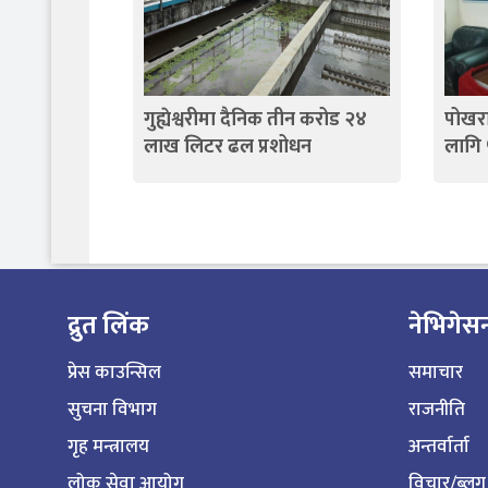
गुह्येश्वरीमा दैनिक तीन करोड २४
पोखरा
लाख लिटर ढल प्रशोधन
लागि
द्रुत लिंक
नेभिगेस
प्रेस काउन्सिल
समाचार
सुचना विभाग
राजनीति
गृह मन्त्रालय
अन्तर्वार्ता
लोक सेवा आयोग
विचार/ब्लग