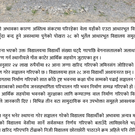
ार्थीको अभावका कारण अस्तित्व संकटमा परिरहेका वेला यहाँको एउटा आधारभूत वि
ँदा बन्द हुने अवस्थामा पुगेको पोखरा २८ को भुर्तेल आधारभूत विद्यालय सम
ा भएको उक्त विद्यालयमा विद्यार्थी संख्या घट्दै गएपछि वेगनासतालको जलाधार क
्तरण गर्न स्थानीयले गाँस काटेर आर्थिक सहयोग जुटाएका हुन ।
का अनुसार २४ लाख रुपैयाँमा १२ आना जग्गा खरिद गरिएको जमिनसंग जोडिएको
ण गरेर सञ्चालन गरिएको छ । विद्यालयमा हाल २८ जना विद्यार्थी अध्ययनरत छन् ।
तमा निर्माण गरिएको सात कोठे ट्रष्ट भवनमा कक्षा पाँच सम्मको पढाई सञ्चाल
ख बराबरको स्थानीय जनसहभागिता परिचालन गरि भवन निर्माण सम्पन्न गरिएको हो 
्थिक सहयोमा भवनको सुरक्षाका लागि कम्पाउण्ड वाल निर्माण गरिएको विद
नेले जानकारी दिए । विभिन्न तीन वटा सामुदायिक वन उपभोक्ता समुहले आवश्
नहुन भनेर स्थापना गरेर सञ्चालन गरेको विद्यालय विद्यार्थीको अभावमा अन्यत्र मर्
 विद्यालय वेसीमा सार्ने सर्वसम्वत निर्णय गरिएको बताउँदै लामिछानेले भन्
ेत खरिद गरिएपनि टाँढाको निजी विद्यालय छोराछोरी पाठाउने क्रम अहिले पनि र