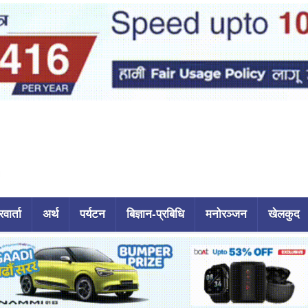
वार्ता
अर्थ
पर्यटन
बिज्ञान-प्रबिधि
मनोरञ्जन
खेलकुद