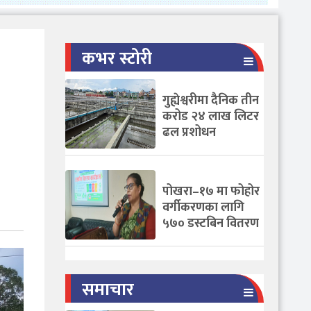
कभर स्टोरी
गुह्येश्वरीमा दैनिक तीन
करोड २४ लाख लिटर
ढल प्रशोधन
पोखरा–१७ मा फोहोर
वर्गीकरणका लागि
५७० डस्टबिन वितरण
समाचार