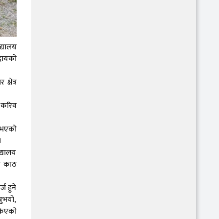
द्यालय
ुदायको
्षेत्र
 करिव
न भएको
।
्यालय
यक काठ
ज हुने
नुभयो,
ोकिएको