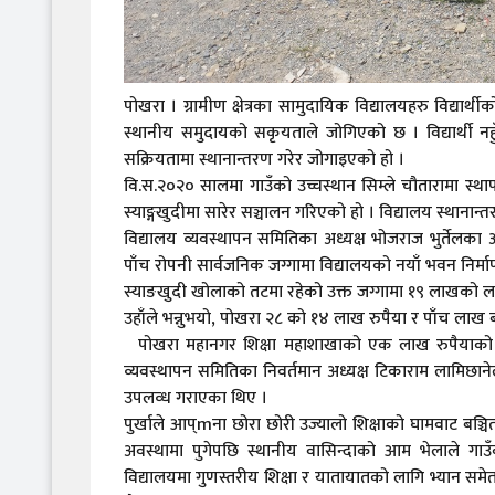
पोखरा । ग्रामीण क्षेत्रका सामुदायिक विद्यालयहरु विद्य
स्थानीय समुदायको सकृयताले जोगिएको छ । विद्यार्थी नहु
सक्रियतामा स्थानान्तरण गरेर जोगाइएको हो ।
वि.स.२०२० सालमा गाउँको उच्चस्थान सिम्ले चौतारामा स्थापन
स्याङ्गखुदीमा सारेर सञ्चालन गरिएको हो । विद्यालय स्थानान
विद्यालय व्यवस्थापन समितिका अध्यक्ष भोजराज भुर्तेल
पाँच रोपनी सार्वजनिक जग्गामा विद्यालयको नयाँ भवन निर्मा
स्याङखुदी खोलाको तटमा रहेको उक्त जग्गामा १९ लाखको लाग
उहाँले भन्नुभयो, पोखरा २८ को १४ लाख रुपैया र पाँच ला
पोखरा महानगर शिक्षा महाशाखाको एक लाख रुपैयाको आर
व्यवस्थापन समितिका निवर्तमान अध्यक्ष टिकाराम लामिछा
उपलव्ध गराएका थिए ।
पुर्खाले आप्mना छोरा छोरी उज्यालो शिक्षाको घामवाट बञ्चित 
अवस्थामा पुगेपछि स्थानीय वासिन्दाको आम भेलाले गाउँको
विद्यालयमा गुणस्तरीय शिक्षा र यातायातको लागि भ्यान सम