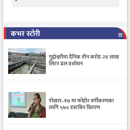
कभर स्टोरी
गुह्येश्वरीमा दैनिक तीन करोड २४ लाख
लिटर ढल प्रशोधन
पोखरा–१७ मा फोहोर वर्गीकरणका
लागि ५७० डस्टबिन वितरण