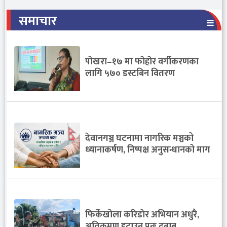
समाचार
पोखरा–१७ मा फोहोर वर्गीकरणका
लागि ५७० डस्टबिन वितरण
देवानगञ्ज घटनामा नागरिक मञ्चको
ध्यानाकर्षण, निष्पक्ष अनुसन्धानको माग
फिर्केखोला करिडाेर अभियान अधुरै,
अतिक्रमण हटाउन पुनः दबाब