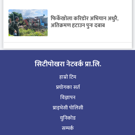
फिर्केखोला करिडाेर अभियान अधुरै,
अतिक्रमण हटाउन पुनः दबाब
सिटीपाेखरा नेटवर्क प्रा.लि.
हाम्राे टिम
प्रयोगका सर्त
विज्ञापन
प्राइभेसी पोलिसी
युनिकोड
सम्पर्क