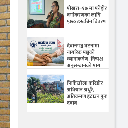
पोखरा–१७ मा फोहोर
वर्गीकरणका लागि
५७० डस्टबिन वितरण
देवानगञ्ज घटनामा
नागरिक मञ्चको
ध्यानाकर्षण, निष्पक्ष
अनुसन्धानको माग
फिर्केखोला करिडाेर
अभियान अधुरै,
अतिक्रमण हटाउन पुनः
दबाब