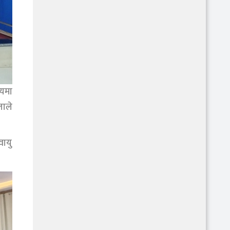
षयमा
लाले
वायु