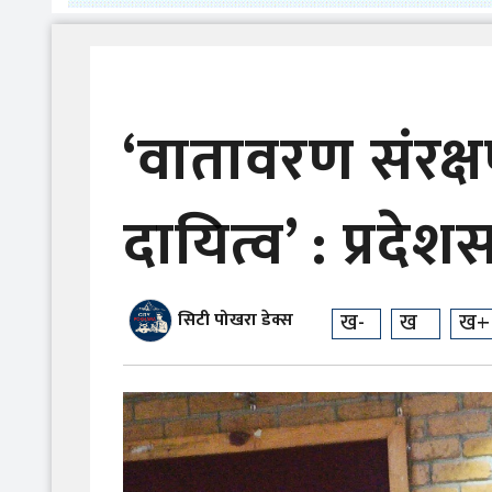
‘वातावरण संरक
दायित्व’ : प्रदे
ख-
ख
ख+
सिटी पोखरा डेक्स