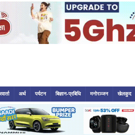
वार्ता
अर्थ
पर्यटन
बिज्ञान-प्रबिधि
मनोरञ्जन
खेलकुद