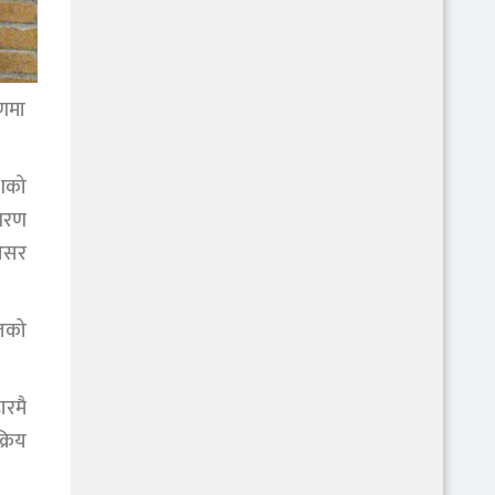
षणमा
ेशको
ावरण
 असर
आजको
रमै
्रिय