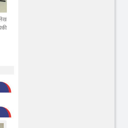
िलेख
रेकी