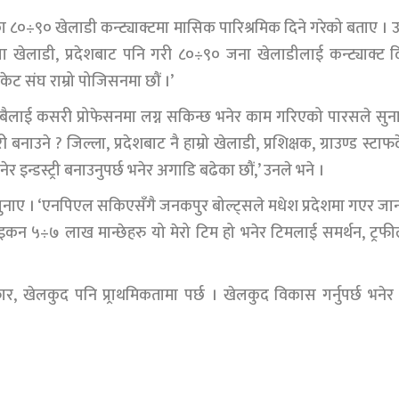
मका ८०÷९० खेलाडी कन्ट्याक्टमा मासिक पारिश्रमिक दिने गरेको बताए । 
ला खेलाडी, प्रदेशबाट पनि गरी ८०÷९० जना खेलाडीलाई कन्ट्याक्ट 
िकेट संघ राम्रो पोजिसनमा छौं ।’
खि सबैलाई कसरी प्रोफेसनमा लग्न सकिन्छ भनेर काम गरिएको पारसले सुन
े ? जिल्ला, प्रदेशबाट नै हाम्रो खेलाडी, प्रशिक्षक, ग्राउण्ड स्टाफ
इन्डस्ट्री बनाउनुपर्छ भनेर अगाडि बढेका छौं,’ उनले भने ।
ुनाए । ‘एनपिएल सकिएसँगै जनकपुर बोल्ट्सले मधेश प्रदेशमा गएर ज
ाइकन ५÷७ लाख मान्छेहरु यो मेरो टिम हो भनेर टिमलाई समर्थन, ट्रफ
कार, खेलकुद पनि प्र्राथमिकतामा पर्छ । खेलकुद विकास गर्नुपर्छ भनेर