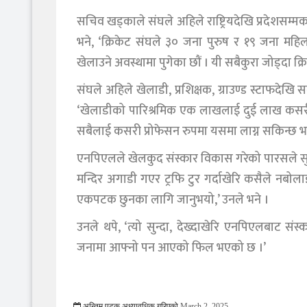
सचिव खड्काले संघले अहिले राष्ट्रियदेखि प्रदेशसम्
भने, ‘क्रिकेट संघले ३० जना पुरुष र १९ जना महि
खेलाउने अवस्थामा पुगेका छौं । यी सबैकुरा जोड्दा क्र
संघले अहिले खेलाडी, प्रशिक्षक, ग्राउण्ड स्टाफदे
‘खेलाडीको पारिश्रमिक एक लाखलाई दुई लाख कसरी बनाउन
सबैलाई कसरी प्रोफेसन रुपमा यसमा लाग्न सकिन्छ भनेर 
एनपिएलले खेलकुद संस्कार विकास गरेको पारसले स
मन्दिर अगाडी गएर ट्रफि टुर गर्दाखेरि कसैले नबोल
एकपटक छुनका लागि जानुभयो,’ उनले भने ।
उनले थपे, ‘त्यो सुन्दा, देख्दाखेरि एनपिएलबाट संस्
जनामा आफ्नो पन आएको फिल भएको छ ।’
अन्तिम पटक अध्यावधिक गरिएको
March 2, 2025
1475 Viewed