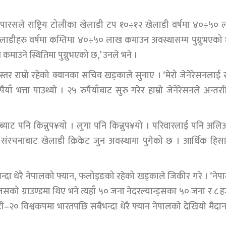
हेका पारसले राष्ट्रिय टोलीका खेलाडी टप १०÷१२ खेलाडी वर्षमा ४०÷५०
ेलाडीहरु वर्षमा कम्तिमा ४०÷५० लाख कमाउन अवस्थासम्म पुग्नुभएको
कमाउने स्थितिमा पुग्नुभएको छ,’ उनले भने ।
तर राम्रो रहेको क्यानका सचिव खड्काले सुनाए । ‘मेरो जेनेरेसनलाई सो
ैयाँ भत्ता पाउथ्यो । २५ रुपैयाँबाट सुरु गरेर हाम्रो जेनेरेसनले अन्तर्राष्ट
 ब्याट पनि किन्नुप¥यो । लुगा पनि किन्नुप¥यो । परिवारलाई पनि अल
 संरचनाबाट खेलाडी क्रिकेट जुन अवस्थामा पुगेको छ । आर्थिक हिस
दा धेरै नेपालको फ्यान, फलोइङको रहेको खड्काले जिकीर गरे । ‘नेप
लसको ग्राउण्डमा थिए भने त्यहाँ ५० जना नेदरल्यान्ड्सका ५० जना र ८ 
२० विश्वकपमा भारतपछि सबैभन्दा धेरै फ्यान नेपालको देखियो मैदान