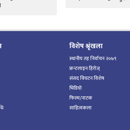
ी
न
विशेष श्रृंखला
स्थानीय तह निर्वाचन २०७९
फ्रन्टलाइन हिरोज्
संसद विघटन विशेष
भिडियो
फिल्म/नाटक
िधि
साहित्यकला