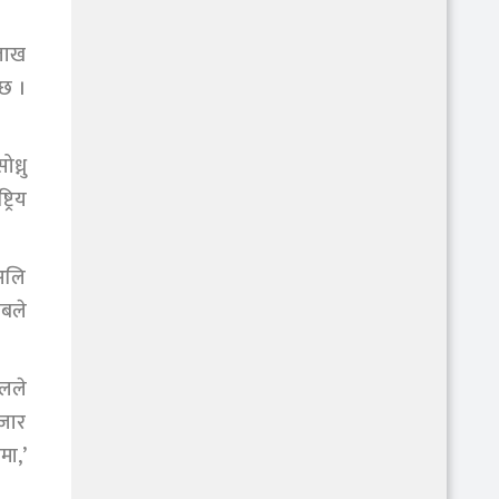
 लाख
 छ ।
ध्नु
्रिय
िअलि
ाबले
ालले
हजार
मा,’