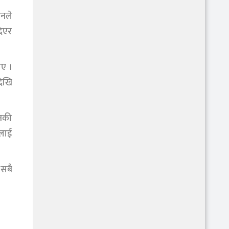
उनले
दिएर
ाए ।
देखि
ानकी
ीलाई
 सबै