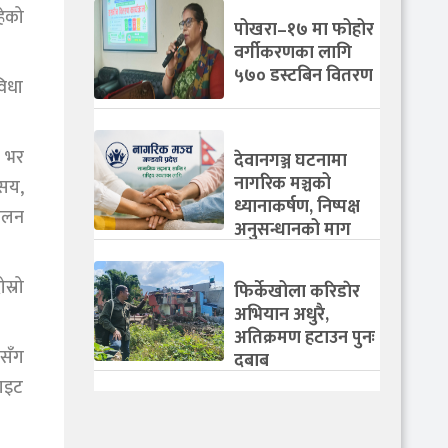
हेको
पोखरा–१७ मा फोहोर
वर्गीकरणका लागि
५७० डस्टबिन वितरण
विधा
ो भर
देवानगञ्ज घटनामा
नागरिक मञ्चको
 सय,
ध्यानाकर्षण, निष्पक्ष
चालन
अनुसन्धानको माग
स्रो
फिर्केखोला करिडाेर
अभियान अधुरै,
अतिक्रमण हटाउन पुनः
ुसँग
दबाब
लाइट