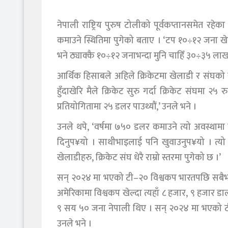
नेपाली राष्ट्रिय पुरुष टोलीको पूर्वकप्तानसमेत र
कमाउने स्थितिमा पुगेको बताए । ‘टप १०÷१२ जना ख
भने ठ्याक्कै १०÷१२ जनाभन्दा मुनि चाहिँ ३०÷३५ लाख 
आर्थिक हिसाबले अहिले क्रिकेटमा खेलाडी र संघको स्
हुँदाखेरि मैले क्रिकेट सुरु गर्दा क्रिकेट संघमा २५ रुप
प्रतियोगितामा २५ डलर पाउथ्यौं,’ उनले भने ।
उनले थपे, ‘वर्षमा ७५० डलर कमाउने त्यो अवस्थामा
दिनुप¥यो । साथीभाइलाई पनि खुवाउनुप¥यो । त्यो
खेलाडीहरु, क्रिकेट संघ धेरै राम्रो स्तरमा पुगेको छ ।’
सन् २०२४ मा भएको टी–२० विश्वकप भारतपछि सबैभन्
अमेरिकामा विश्वकप खेल्दा त्यहाँ ८ हजार, ९ हजार डा
९ सय ५० जना नेपाली थिए । सन् २०२४ मा भएको टी–
उनले भने ।