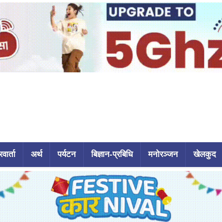
वार्ता
अर्थ
पर्यटन
बिज्ञान-प्रबिधि
मनोरञ्जन
खेलकुद