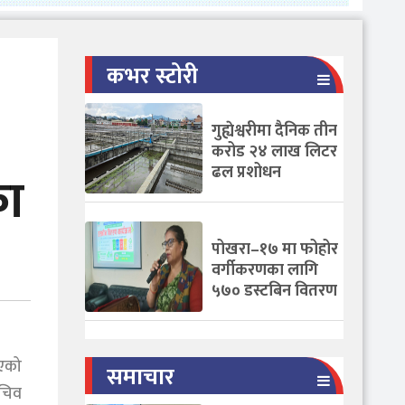
कभर स्टोरी
गुह्येश्वरीमा दैनिक तीन
करोड २४ लाख लिटर
ढल प्रशोधन
का
पोखरा–१७ मा फोहोर
वर्गीकरणका लागि
५७० डस्टबिन वितरण
िएको
समाचार
सचिव