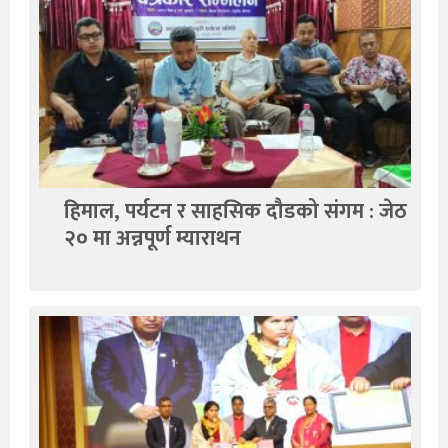
हिमाल, पर्यटन र साहसिक दौडको संगम : जेठ
२० मा अन्नपूर्ण म्याराथन