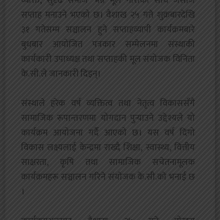
व्यक्ति, सुदृढ समाज’ भन्ने मूल नाराका साथ जेसीज
सप्ताह मनाउने भएको छ। वैशाख २५ गते शुक्रबारदेखि
३१ गतेसम्म सञ्चालन हुने सप्ताहव्यापी कार्यक्रमबारे
बुधबार आयोजित पत्रकार सम्मेलनमा संस्थाकी
कार्यकारी उपाध्यक्ष तथा सप्ताहकी मूल संयोजक विनिता
के.सी.ले जानकारी दिइन्।
‎संस्थाले हरेक वर्ष व्यक्तित्व तथा नेतृत्व विकाससँगै
सामाजिक रूपान्तरणमा योगदान पुर्‍याउने उद्देश्यले यो
कार्यक्रम आयोजना गर्दै आएको छ। यस वर्ष दिगो
विकास लक्ष्यलाई केन्द्रमा राख्दै शिक्षा, स्वास्थ्य, वित्तीय
साक्षरता, कृषि तथा सामाजिक सचेतनामूलक
कार्यक्रमहरू सञ्चालन गरिने संयाेजक के.सी.काे भनाई छ
।