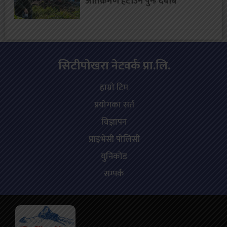
अतिक्रमण हटाउन पुनः दबाब
सिटीपाेखरा नेटवर्क प्रा.लि.
हाम्राे टिम
प्रयोगका सर्त
विज्ञापन
प्राइभेसी पोलिसी
युनिकोड
सम्पर्क