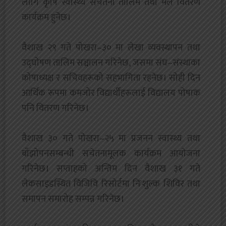
लागि कृषि स्वास्थ्य सचेतना तालिम तथा मल वितरण
कार्यक्रम हुनेछ।
‎वैशाख २९ गते पोखरा–३० मा लेखा व्यवस्थापन तथा
उद्घोषण तालिम सञ्चालन गरिनेछ, जसमा संघ–संस्थाका
कोषाध्यक्ष र सचिवहरूको सहभागिता रहनेछ। सोही दिन
आर्थिक रूपमा कमजोर विद्यार्थीहरूलाई विद्यालय पोषाक
पनि वितरण गरिनेछ।
वैशाख ३० गते पोखरा–२५ मा प्रजनन स्वास्थ्य तथा
बाँझोपनसम्बन्धी सचेतनामूलक कार्यक्रम आयोजना
गरिनेछ। सप्ताहको अन्तिम दिन वैशाख ३१ गते
लेकसाइडस्थित विजिवि रिसोर्टमा निःशुल्क शिविर तथा
समापन समारोह सम्पन्न गरिनेछ।