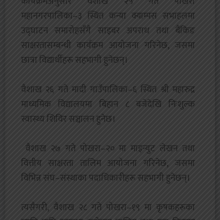
कार्यक्रमअनुसार वैशाख २५ गते पोखरा
महानगरपालिका–३ स्थित कन्या क्याम्पस सभाहलमा
उद्घाटन समारोहसँगै साइबर अपराध तथा बैंकिङ
साक्षरतासम्बन्धी कार्यक्रम आयोजना गरिनेछ, जसमा
छात्रा विद्यार्थीहरू सहभागी हुनेछन्।
वैशाख २६ गते मादी गाउँपालिका–६ स्थित श्री महारुद्र
माध्यमिक विद्यालयमा बिहान ८ बजेदेखि निःशुल्क
स्वास्थ्य शिविर सञ्चालन हुनेछ।
‎ वैशाख २७ गते पोखरा–२० मा माइन्युट लेखन तथा
वित्तीय साक्षरता तालिम आयोजना गरिनेछ, जसमा
विभिन्न संघ–संस्थाका पदाधिकारीहरू सहभागी हुनेछन्।
त्यसैगरी, वैशाख २८ गते पोखरा–१९ मा कृषकहरूका