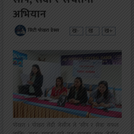
अभियान
ख-
ख
ख+
सिटी पोखरा डेक्स
‎पाेखरा । पोखरा लेडी जेसीज ले ‘सीप र सेवाः सफल