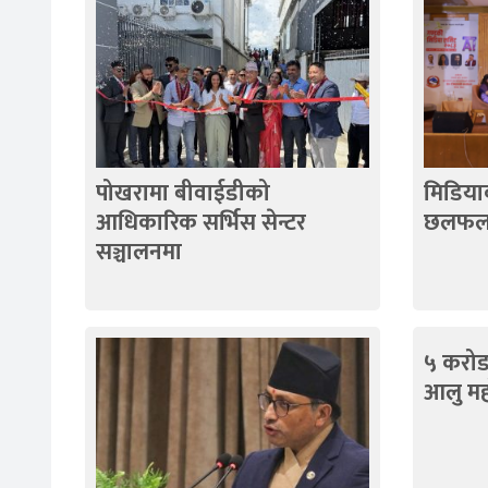
पोखरामा बीवाईडीको
मिडियाक
आधिकारिक सर्भिस सेन्टर
छलफ
सञ्चालनमा
५ करोड
आलु मह