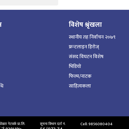
न
विशेष श्रृंखला
स्थानीय तह निर्वाचन २०७९
फ्रन्टलाइन हिरोज्
संसद विघटन विशेष
भिडियो
फिल्म/नाटक
िधि
साहित्यकला
Cell: 9856080404
ाेखरा नेटवर्क प्रा.लि.
सूचना विभाग दर्ता नं.