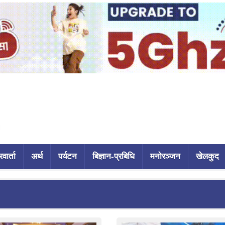
वार्ता
अर्थ
पर्यटन
बिज्ञान-प्रबिधि
मनोरञ्जन
खेलकुद