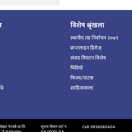
न
विशेष श्रृंखला
स्थानीय तह निर्वाचन २०७९
फ्रन्टलाइन हिरोज्
संसद विघटन विशेष
भिडियो
फिल्म/नाटक
िधि
साहित्यकला
Cell: 9856080404
ाेखरा नेटवर्क प्रा.लि.
सूचना विभाग दर्ता नं.