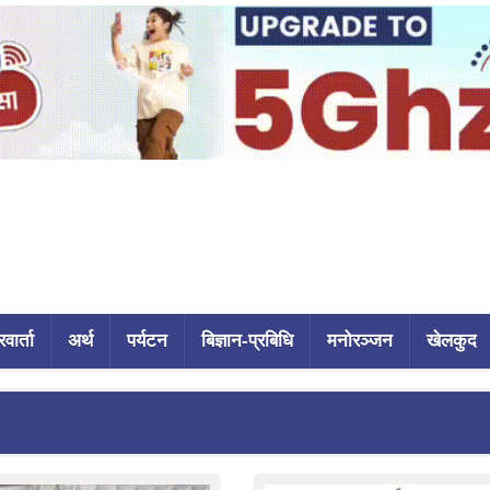
वार्ता
अर्थ
पर्यटन
बिज्ञान-प्रबिधि
मनोरञ्जन
खेलकुद