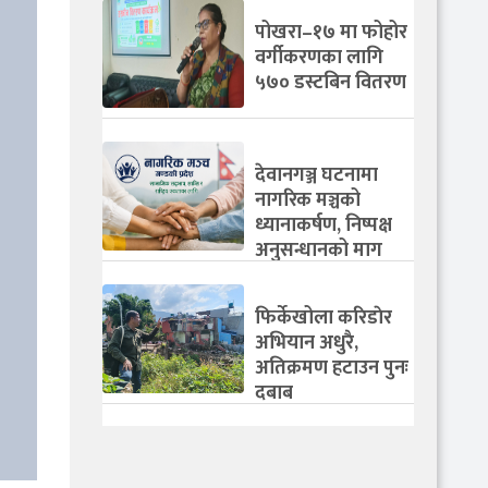
पोखरा–१७ मा फोहोर
वर्गीकरणका लागि
५७० डस्टबिन वितरण
देवानगञ्ज घटनामा
नागरिक मञ्चको
ध्यानाकर्षण, निष्पक्ष
अनुसन्धानको माग
फिर्केखोला करिडाेर
अभियान अधुरै,
अतिक्रमण हटाउन पुनः
दबाब