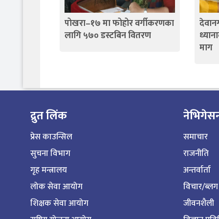
पोखरा–१७ मा फोहोर वर्गीकरणका
देवान
लागि ५७० डस्टबिन वितरण
ध्याना
माग
द्रुत लिंक
नेभिगेस
प्रेस काउन्सिल
समाचार
सुचना विभाग
राजनीति
गृह मन्त्रालय
अन्तर्वार्ता
लोक सेवा आयोग
विचार/ब्लग
शिक्षक सेवा आयोग
जीवनशैली