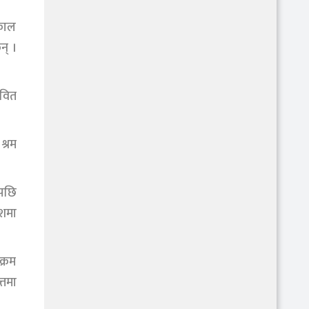
यकाल
न् ।
ावित
श्रम
एपछि
ीशमा
क्रम
्तमा