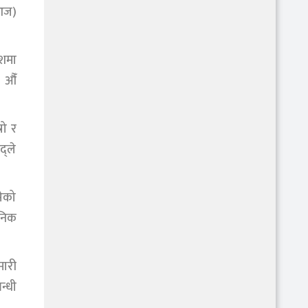
(आज)
ीशमा
 औँ
रो र
्ले
सेको
ानिक
मारी
न्धी