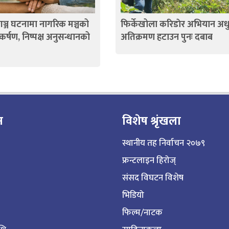
गञ्ज घटनामा नागरिक मञ्चको
फिर्केखोला करिडाेर अभियान अधुर
कर्षण, निष्पक्ष अनुसन्धानको
अतिक्रमण हटाउन पुनः दबाब
न
विशेष श्रृंखला
स्थानीय तह निर्वाचन २०७९
फ्रन्टलाइन हिरोज्
संसद विघटन विशेष
भिडियो
फिल्म/नाटक