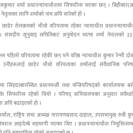
ोजकुमार शर्मा प्रधानन्यायाधीशमा सिफारिस भएका छन् । बिहीबार
ेतृत्वका लागि शर्माको नाम अघि सारेको हो ।
 छाडेर रोलक्रमको चौथो वरियतामा रहेका न्यायाधीश प्रधानन्यायाध
संसदीय सुनुवाइ समितिबाट अनुमोदन भएमा शर्मा नेपालको ३३
 पहिलो वरियतामा रहेकी छन् भने वरिष्ठ न्यायाधीश कुमार रेग्मी दोस्
। उनीहरूलाई छाडेर चौथो वरियताका शर्मालाई संवैधानिक परिषद
तामा सिंहदरबारस्थित प्रधानमन्त्री तथा मन्त्रिपरिषद्को कार्यालयमा ब
ियुक्ति सिफारिस रहेको थियो । परिषद् सचिवालयका अनुसार संवैध
रिया अघि बढाइएको हो ।
्याल, राष्ट्रिय सभा अध्यक्ष नारायणप्रसाद दाहाल, उपसभामुख रुवी कु
मराज आङ्देम्बे सहभागी भएका थिए । प्रधानन्यायाधीश नियुक्तिसम्ब
ीको पनि सहभागिता रहेको जनाइएको छ ।