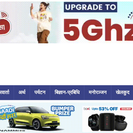
वार्ता
अर्थ
पर्यटन
बिज्ञान-प्रबिधि
मनोरञ्जन
खेलकुद