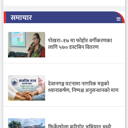
समाचार
पोखरा–१७ मा फोहोर वर्गीकरणका
लागि ५७० डस्टबिन वितरण
देवानगञ्ज घटनामा नागरिक मञ्चको
ध्यानाकर्षण, निष्पक्ष अनुसन्धानको माग
फिर्केखोला करिडाेर अभियान अधुरै,