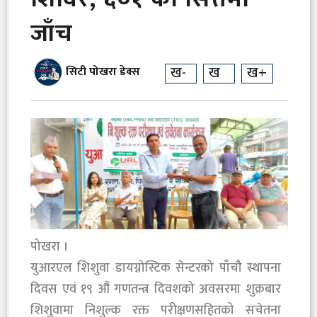
जाँच
ख-
ख
ख+
सिटी पोखरा डेक्स
पोखरा ।
युआरएल शिशुवा डायग्नोस्टिक सेन्टरको पाँचौ स्थापना
दिवस एवं १९ औं गणतन्त्र दिवशको अवसरमा शुक्रबार
शिशुवामा निशुल्क रक्त परीक्षणसहितको सचेतना