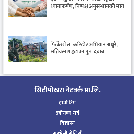
ध्यानाकर्षण, निष्पक्ष अनुसन्धानको माग
फिर्केखोला करिडाेर अभियान अधुरै,
अतिक्रमण हटाउन पुनः दबाब
सिटीपाेखरा नेटवर्क प्रा.लि.
हाम्राे टिम
प्रयोगका सर्त
विज्ञापन
प्राइभेसी पोलिसी