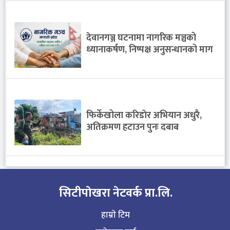
देवानगञ्ज घटनामा नागरिक मञ्चको
ध्यानाकर्षण, निष्पक्ष अनुसन्धानको माग
फिर्केखोला करिडाेर अभियान अधुरै,
अतिक्रमण हटाउन पुनः दबाब
सिटीपाेखरा नेटवर्क प्रा.लि.
हाम्राे टिम