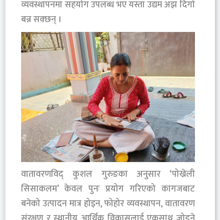
व्यवस्थापनमा सहयोग उपलब्ध भए यस्ता उद्यम अझ दिगो
बन्न सक्छन् ।
वातावरणविद् कुशल गुरुङका अनुसार ‘पोख्रेली
सिसाकलम’ केवल पुनः प्रयोग गरिएको कागजबाट
बनेको उत्पादन मात्र होइन, फोहोर व्यवस्थापन, वातावरण
संरक्षण र स्थानीय आर्थिक विकासलाई एकसाथ जोड्ने