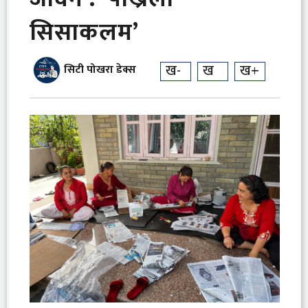
सिसाकलम’
ख-
ख
ख+
सिटी पोखरा डेक्स