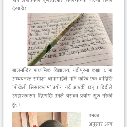
पनि उत्पादनको गुणस्तरप्रति सकारात्मक धारणा रहेको
देखाउँछ ।
बालमन्दिर माध्यमिक विद्यालय, नदीपुरमा कक्षा ८ मा
अध्ययनरत समीक्षा चापागाईंले पनि करिब एक वर्षदेखि
‘पोख्रेली सिसाकलम’ प्रयोग गर्दै आएकी छन् । दिदीले
उपहारस्वरूप दिएपछि उनले यसको प्रयोग सुरु गरेकी
हुन् ।
उनका
अनुसार अन्य