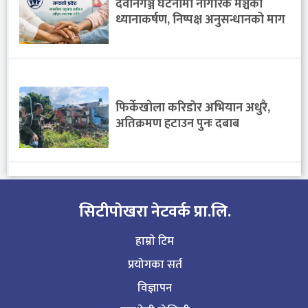
देवानगञ्ज घटनामा नागरिक मञ्चको
ध्यानाकर्षण, निष्पक्ष अनुसन्धानको माग
फिर्केखोला करिडाेर अभियान अधुरै,
अतिक्रमण हटाउन पुनः दबाब
सिटीपाेखरा नेटवर्क प्रा.लि.
हाम्राे टिम
प्रयोगका सर्त
विज्ञापन