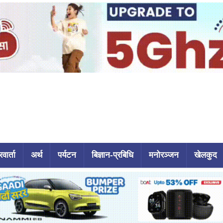
वार्ता
अर्थ
पर्यटन
बिज्ञान-प्रबिधि
मनोरञ्जन
खेलकुद