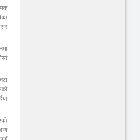
त्मक
धिका
्रसर
यनमा
स्रो
 वटा
एको
दिया
भएको
अन्य
ूर्ण