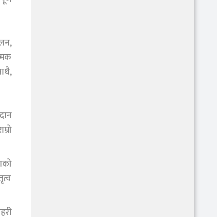
ालन,
त्मक
ाथै,
गदान
म्रो
काको
ृत्व
सहरी