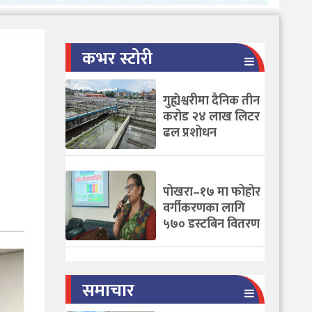
कभर स्टोरी
गुह्येश्वरीमा दैनिक तीन
करोड २४ लाख लिटर
ढल प्रशोधन
पोखरा–१७ मा फोहोर
वर्गीकरणका लागि
५७० डस्टबिन वितरण
समाचार