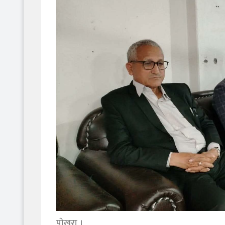
‎पाेखरा ।