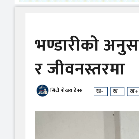
भण्डारीको अनुसन
र जीवनस्तरमा
ख-
ख
ख+
सिटी पोखरा डेक्स