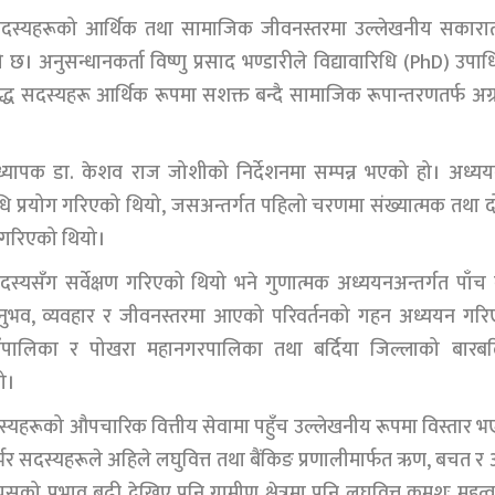
गर्ने सदस्यहरूको आर्थिक तथा सामाजिक जीवनस्तरमा उल्लेखनीय सकारा
छ। अनुसन्धानकर्ता विष्णु प्रसाद भण्डारीले विद्यावारिधि (PhD) उपा
द्ध सदस्यहरू आर्थिक रूपमा सशक्त बन्दै सामाजिक रूपान्तरणतर्फ अग
राध्यापक डा. केशव राज जोशीको निर्देशनमा सम्पन्न भएको हो। अध्य
रयोग गरिएको थियो, जसअन्तर्गत पहिलो चरणमा संख्यात्मक तथा दो
ण गरिएको थियो।
दस्यसँग सर्वेक्षण गरिएको थियो भने गुणात्मक अध्ययनअन्तर्गत पाँच
अनुभव, व्यवहार र जीवनस्तरमा आएको परिवर्तनको गहन अध्ययन गरि
ाउँपालिका र पोखरा महानगरपालिका तथा बर्दिया जिल्लाको बारबर्
ो।
स्यहरूको औपचारिक वित्तीय सेवामा पहुँच उल्लेखनीय रूपमा विस्तार 
सदस्यहरूले अहिले लघुवित्त तथा बैंकिङ प्रणालीमार्फत ऋण, बचत र 
सको प्रभाव बढी देखिए पनि ग्रामीण क्षेत्रमा पनि लघुवित्त क्रमशः महत्वप