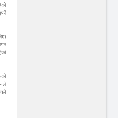
हेको
र्ने
थिए।
थापन
हेको
रूको
यनले
्तले