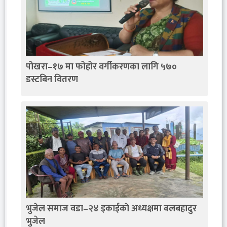
पोखरा–१७ मा फोहोर वर्गीकरणका लागि ५७०
डस्टबिन वितरण
भुजेल समाज वडा–२४ इकाईकाे अध्यक्षमा बलबहादुर
भुजेल