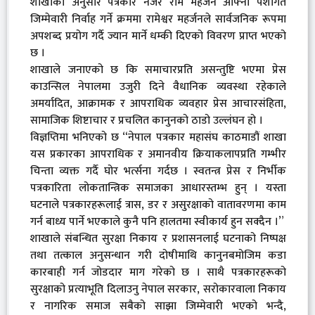
शाखाका अनुसार पत्रकार नजर राम महर्जन आफ्नो पेशागत
जिम्मेवारी निर्वाह गर्ने क्रममा रामेश्वर महर्जनले सार्वजनिक रूपमा
अपशब्द प्रयोग गर्दै ज्यान मार्ने धम्की दिएको विवरण प्राप्त भएको
छ ।
शाखाले जनाएको छ कि समाचारप्रति असन्तुष्टि भएमा प्रेस
काउन्सिल नेपालमा उजुरी दिने वैधानिक व्यवस्था रहेकाले
अमर्यादित, आक्रामक र आपराधिक व्यवहार प्रेस आचारसंहिता,
सामाजिक शिष्टाचार र प्रचलित कानुनको ठाडो उल्लंघन हो ।
विज्ञप्तिमा भनिएको छ “नेपाल पत्रकार महासंघ काठमाडौं शाखा
यस प्रकारका आपराधिक र अमानवीय क्रियाकलापप्रति गम्भीर
चिन्ता व्यक्त गर्दै घोर भर्त्सना गर्दछ । स्वतन्त्र प्रेस र निर्भीक
पत्रकारिता लोकतान्त्रिक समाजका आधारस्तम्भ हुन् । यस्ता
घटनाले पत्रकारहरूलाई त्रास, डर र असुरक्षाको वातावरणमा काम
गर्न बाध्य पार्ने भएकाले कुनै पनि हालतमा स्वीकार्य हुन सक्दैन ।”
शाखाले संबन्धित सुरक्षा निकाय र प्रशासनलाई घटनाको निष्पक्ष
तथा तत्काल अनुसन्धान गरी दोषीमाथि कानुनबमोजिम कडा
कारबाही गर्न जोडदार माग गरेको छ । साथै पत्रकारहरूको
सुरक्षाको प्रत्याभूति दिलाउनु नेपाल सरकार, सरोकारवाला निकाय
र नागरिक समाज सबैको साझा जिम्मेवारी भएको भन्दै,