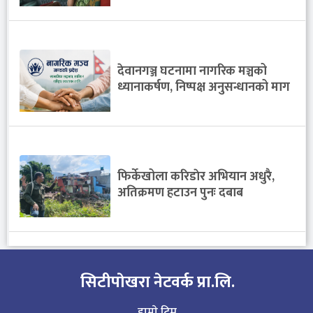
देवानगञ्ज घटनामा नागरिक मञ्चको
ध्यानाकर्षण, निष्पक्ष अनुसन्धानको माग
फिर्केखोला करिडाेर अभियान अधुरै,
अतिक्रमण हटाउन पुनः दबाब
सिटीपाेखरा नेटवर्क प्रा.लि.
हाम्राे टिम