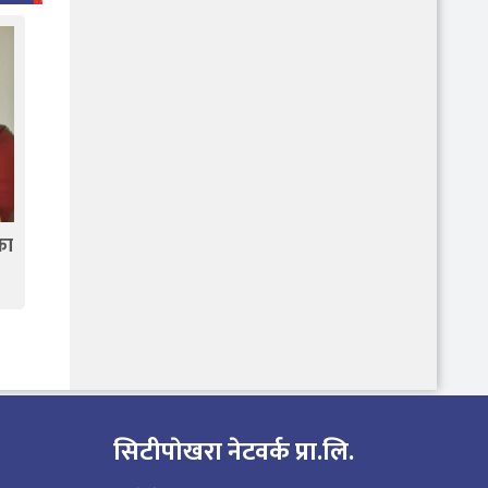
का
सिटीपाेखरा नेटवर्क प्रा.लि.