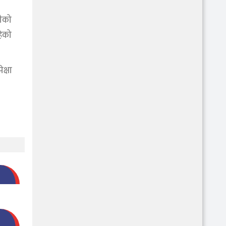
रीको
हेको
क्षा