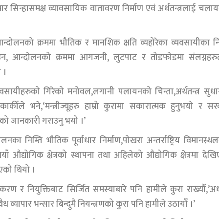
ार सिन्हासमक्ष व्यावसायिक वातावरण निर्माण एवं अर्थतन्त्रलाई चला
ी आन्दोलनको क्रममा भौतिक र मानशिक क्षति व्यहोरेका व्यवसायीका नि
याउन, आन्दोलनको क्रममा आगजनी, लुटपाट र तोडफोडमा संलग्नहरु
 ।
यवसायीहरुको गिरेको मनोवल,लगानी पलायनको चिन्ता,अर्थतन्त्र सुध
ार्कीले भने,‘मन्त्रीज्यूहरु हाम्रो कुरामा सकारात्मक हुनुभयो र स
को जानकारी गराउनु भयो ।’
का निम्ति भौतिक पूर्वाधार निर्माण,पोखरा अन्तर्राष्ट्रिय विमानस्थ
नयाँ औद्योगिक क्षेत्रको स्थापना तथा अहिलेको औद्योगिक क्षेत्रमा देख
एको थियो ।
रण र नियुक्तिबाट सिर्जित समस्याबारे पनि हामीले कुरा राख्यौँ,’अध्
 व्यापार भन्सार बिन्दुमै नियन्त्रणको कुरा पनि हामीले उठायौँ ।’