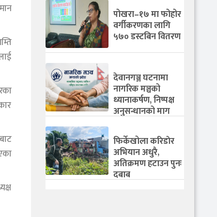
यमान
पोखरा–१७ मा फोहोर
वर्गीकरणका लागि
५७० डस्टबिन वितरण
म्ति
लाई
देवानगञ्ज घटनामा
नागरिक मञ्चको
ारका
ध्यानाकर्षण, निष्पक्ष
रकार
अनुसन्धानको माग
लबाट
फिर्केखोला करिडाेर
अभियान अधुरै,
िएका
अतिक्रमण हटाउन पुनः
दबाब
यक्ष