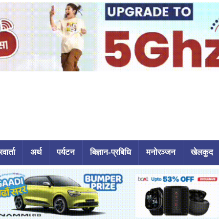
वार्ता
अर्थ
पर्यटन
बिज्ञान-प्रबिधि
मनोरञ्जन
खेलकुद