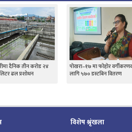
श्वरीमा दैनिक तीन करोड २४
पोखरा–१७ मा फोहोर वर्गीकरण
लिटर ढल प्रशोधन
लागि ५७० डस्टबिन वितरण
न
विशेष श्रृंखला