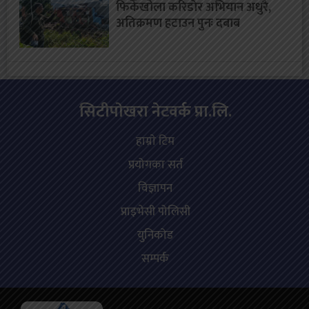
फिर्केखोला करिडाेर अभियान अधुरै,
अतिक्रमण हटाउन पुनः दबाब
सिटीपाेखरा नेटवर्क प्रा.लि.
हाम्राे टिम
प्रयोगका सर्त
विज्ञापन
प्राइभेसी पोलिसी
युनिकोड
सम्पर्क