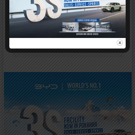
लायन्स क्लब अफ पोखरा बाराही टाउनद्वारा तीनदिने
हस्तकला तालिम सम्पन्न