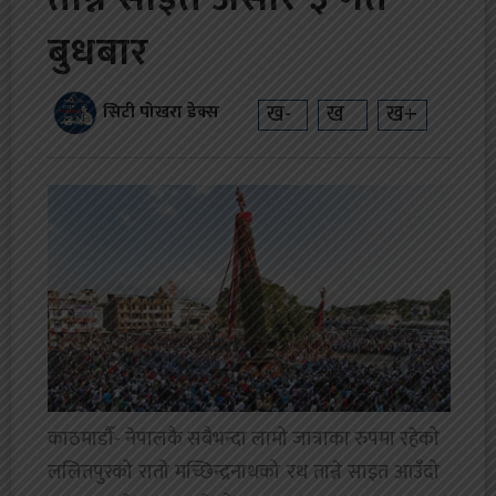
बुधबार
ख-
ख
ख+
सिटी पोखरा डेक्स
काठमाडौँ- नेपालकै सबैभन्दा लामो जात्राका रुपमा रहेको
ललितपुरको रातो मच्छिन्द्रनाथको रथ तान्ने साइत आउँदो