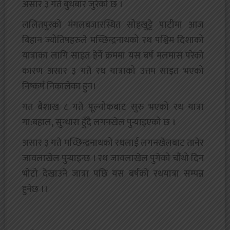
असार ३ गते बुधबार जुरेको छ ।
ललितपुरको मंगलबजारस्थित सोह्रखुट्टे पाटीमा आज
बिहान ज्योतिषहरुले मच्छिन्द्रनाथको रथ पश्चिम दिशाको
यात्राका लागि साइत हेर्ने क्रममा यस बर्ष मलमास परेको
कारण असार ३ गते रथ यात्राको उत्तम साइत भएको
निष्कर्ष निकालेका हुन।
गत बैशाख ८ गते पूल्चोकबाट सुरु भएको रथ यात्रा
गा:बहाल, सुन्धारा हुँदै लगनखेल पुर्‍याइएको छ ।
असार ३ गते मच्छिन्द्रनाथको रथलाई लगनखेलबाट तानेर
जावलाखेल पुर्‍याइन्छ । रथ जावलाखेल पुगेको चौंथो दिन
भोटो देखाउने जात्रा पछि यस बर्षको रथयात्रा सम्पन्न
हुनेछ ।।