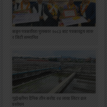
कञ्चन पत्रकारिता पुरस्कार २०८३ बाट पत्रकारद्वय सारु
र जिटी सम्मानित
गुह्येश्वरीमा दैनिक तीन करोड २४ लाख लिटर ढल
प्रशोधन