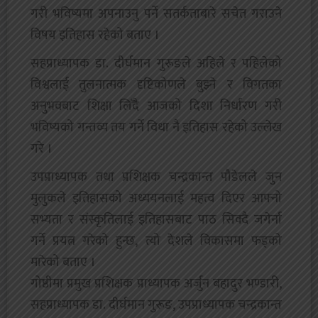
गरी भविष्यमा अपनाउनु पर्ने सतर्कताबारे सचेत गराउने
विषय इतिहास रहेको बताए ।
सहप्राध्यापक डा. दीर्घमान गुरूङले अहिले र पहिलेको
विश्वलाई तुलनात्मक दृष्टिकोणले बुझ्ने र विगतका
अनुभवबाट शिक्षा लिँदै आजको दिशा निर्धारण गरी
भविष्यको गन्तव्य तय गर्ने विधा नै इतिहास रहेको उल्लेख
गरे ।
उपप्राध्यापक तथा प्रशिक्षक चन्द्रकान्त पौडेलले जुन
मुलुकले इतिहासको अध्ययनलाई महत्व दिएर आफ्नो
सभ्यता र संस्कृतिलाई इतिहासबाट पाठ सिक्दै जगेर्ना
गर्ने प्रयत्न गरेको हुन्छ, त्यो देशले विकासमा फड्को
मारेको बताए ।
गोष्ठीमा प्रमुख प्रशिक्षक प्राध्यापक अर्जुन बहादुर भण्डारी,
सहप्राध्यापक डा. दीर्घमान गुरूङ, उपप्राध्यापक चन्द्रकान्त