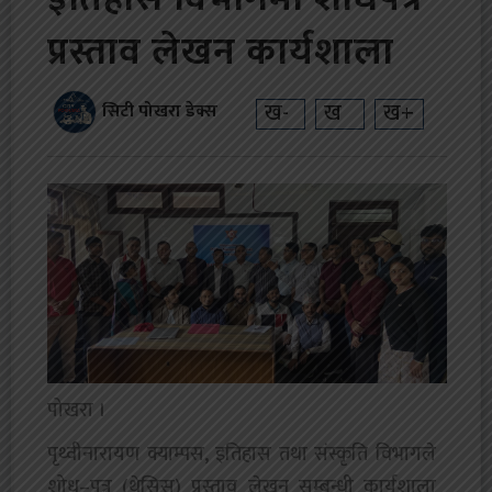
प्रस्ताव लेखन कार्यशाला
ख-
ख
ख+
सिटी पोखरा डेक्स
पोखरा ।
पृथ्वीनारायण क्याम्पस, इतिहास तथा संस्कृति विभागले
शोध–पत्र (थेसिस) प्रस्ताव लेखन सम्बन्धी कार्यशाला