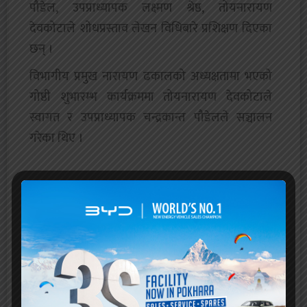
पौडेल, उपप्राध्यापक लक्ष्मण श्रेष्ठ, तोयनारायण
देवकोटाले शोधप्रस्ताव लेखन विधिबारे प्रशिक्षण दिएका
छन् ।
विभागीय प्रमुख नारायण ढकालको अध्यक्षतामा भएको
गोष्ठी शुभारम्भ कार्यक्रममा तोयनारायण देवकोटाले
स्वागत र उपप्राध्यापक चन्द्रकान्त पौडेलले सञ्चालन
गरेका थिए ।
अन्तिम पटक अध्यावधिक गरिएको
June 4, 2026
315 Viewed
कुनै सल्लाह, सुझाव वा प्रतिकृयाको लागि
citypokhara.com@gmail.com
मा इमेल पठाउन सक्नुहुन्छ
।
प्रतिक्रिया दिनुहोस्