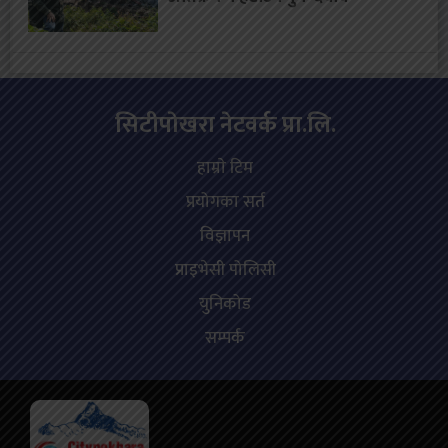
सिटीपाेखरा नेटवर्क प्रा.लि.
हाम्राे टिम
प्रयोगका सर्त
विज्ञापन
प्राइभेसी पोलिसी
युनिकोड
सम्पर्क