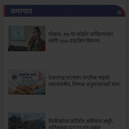
समाचार
पोखरा–१७ मा फोहोर वर्गीकरणका
लागि ५७० डस्टबिन वितरण
देवानगञ्ज घटनामा नागरिक मञ्चको
ध्यानाकर्षण, निष्पक्ष अनुसन्धानको माग
फिर्केखोला करिडाेर अभियान अधुरै,
अतिक्रमण हटाउन पुनः दबाब