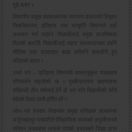
पुग्ने बताए ।
विभागीय प्रमुख सहप्राध्यापक नारायण ढकालले त्रिभुवन
विश्वविद्यालय, इतिहास तथा संस्कृति विभागले यहाँ
अध्ययन गर्न चाहाने विद्यार्थीलाई प्रमुख प्राथमिकता
दिएको बताउँदै विद्यार्थीलाई सहज पठनपाठनका लागि
भौतिक तथा अनलाइन कक्षा कतैपनि कमजोरी हुन
नदिएको बताए ।
उनले भने – ‘इतिहास विषयको समयानुकुल पाठ्यक्रम
परिमार्जन भइरहेको छ । पृथ्वीनारायण क्याम्पसमा
पछिल्लो तीन वर्षलाई हेर्ने हो भने पनि विद्यार्थीको रुचि
बढेको देख्दा हामी हर्षित छौं ।’
शोध–पत्र प्रस्ताव लेखनका प्रमुख प्रशिक्षक प्राध्यापक
अर्जुनबहादुर भण्डारीले ऐतिहासिक समयको अनुशीलनले
वर्तमान अवस्थामा त्यसले पारेको प्रभावबारे शिक्षा प्राप्त