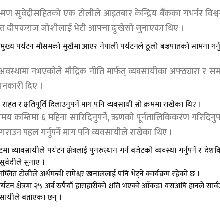
मण सुवेदीसहितको एक टोलीले आइतबार केन्द्रिय बैंकका गभर्नर विश्
धिकृत दीपकराज जोशीलाई भेटी आफ्ना दुःखेसो सुनाएका थिए ।
 मुख्य पर्यटन मौसमको मुखैमा आएर नेपाली पर्यटनले ठूलो बज्रपातको सामना गर्न
े अवस्थामा नभएकोले मौद्रिक नीति मार्फत् व्यवसायीका अफ्ठ्यारा र सम
जानकारी दिए ।
हत र क्षतिपूर्ति दिलाउनुपर्ने माग पनि व्यवसायी सो क्रममा राखेका थिए ।
को समय कम्तिमा ६ महिना सारिदिनुपर्ने, ऋणको पूर्नतालिकिकरण गरिदिनुपर्
ाउन पहल गर्नुपर्ने माग पनि व्यवसायीले राखेका थिए ।
्यावसायीले पर्यटन क्षेत्रलाई पुनरुत्थान गर्न बजेटको व्यवस्था गर्नुपर्ने र देशव
 सुवेदीले सुनाए ।
्लित टोलीले अर्थमन्त्री रामेश्वर खनाललाई पनि भेट्ने कार्यक्रम रहेको छ ।
क्षेत्रमा २५ अर्ब रुपैयाँ हाराहारीको क्षति भएको आँकडा यसअघि हानले सार
वसायीले बताएका छन् ।