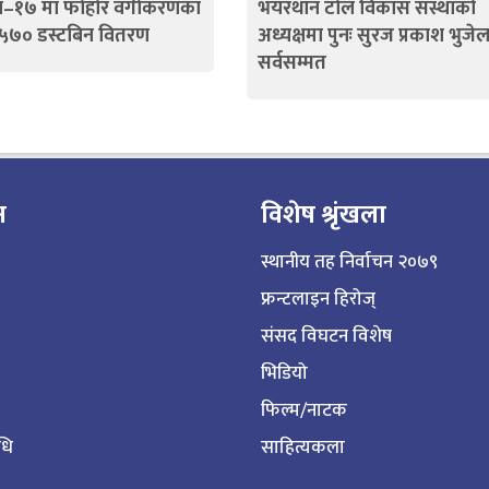
–१७ मा फोहोर वर्गीकरणका
भयरथान टोल विकास संस्थाको
 ५७० डस्टबिन वितरण
अध्यक्षमा पुनः सुरज प्रकाश भुजे
सर्वसम्मत
न
विशेष श्रृंखला
स्थानीय तह निर्वाचन २०७९
फ्रन्टलाइन हिरोज्
संसद विघटन विशेष
भिडियो
फिल्म/नाटक
िधि
साहित्यकला