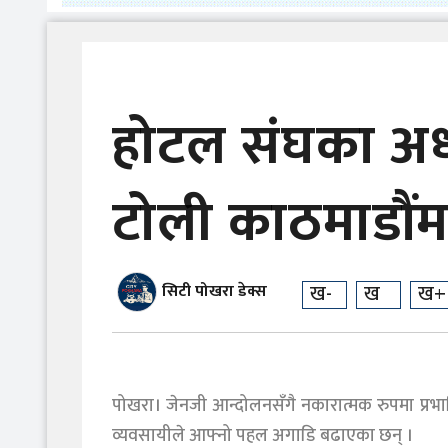
होटल संघका अध्
टोली काठमाडौंम
ख-
ख
ख+
सिटी पोखरा डेक्स
पोखरा। जेनजी आन्दोलनसँगै नकारात्मक रुपमा प्रभाव
व्यवसायीले आफ्नो पहल अगाडि बढाएका छन् ।