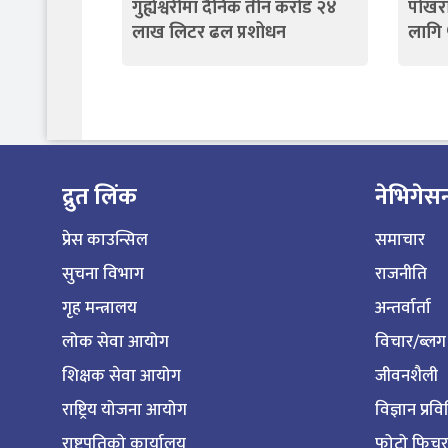
गुह्येश्वरीमा दैनिक तीन करोड २४
पोखरा
लाख लिटर ढल प्रशोधन
लागि
द्रुत लिंक
नेभिगेस
प्रेस काउन्सिल
समाचार
सुचना विभाग
राजनीति
गृह मन्त्रालय
अन्तर्वार्ता
लोक सेवा आयोग
विचार/ब्लग
शिक्षक सेवा आयोग
जीवनशैली
राष्ट्रिय योजना आयोग
विज्ञान प्रव
राष्ट्रपतिको कार्यालय
फोटो फिचर