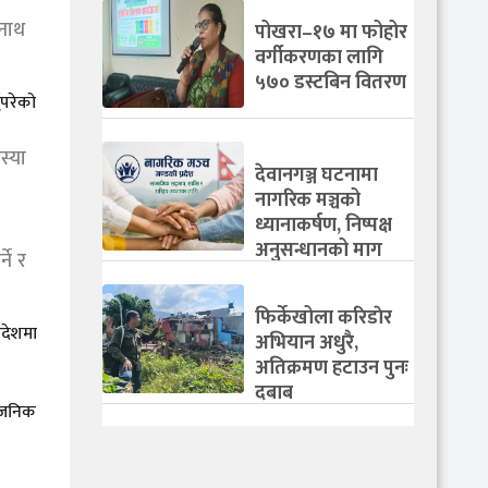
वनाथ
पोखरा–१७ मा फोहोर
वर्गीकरणका लागि
५७० डस्टबिन वितरण
ुपरेको
स्या
देवानगञ्ज घटनामा
नागरिक मञ्चको
ध्यानाकर्षण, निष्पक्ष
अनुसन्धानको माग
ने र
फिर्केखोला करिडाेर
िदेशमा
अभियान अधुरै,
अतिक्रमण हटाउन पुनः
दबाब
्वजनिक