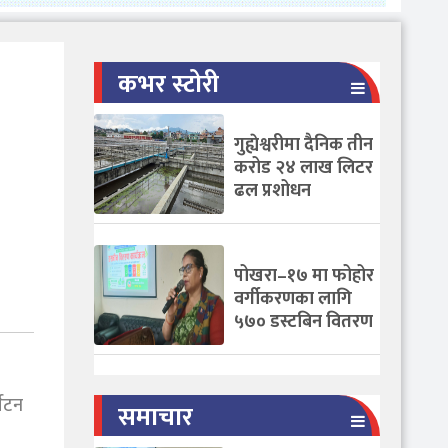
कभर स्टोरी
गुह्येश्वरीमा दैनिक तीन
करोड २४ लाख लिटर
ढल प्रशोधन
पोखरा–१७ मा फोहोर
वर्गीकरणका लागि
५७० डस्टबिन वितरण
्यटन
समाचार