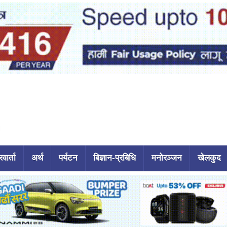
वार्ता
अर्थ
पर्यटन
बिज्ञान-प्रबिधि
मनोरञ्जन
खेलकुद