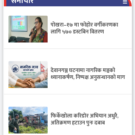
समाचार
पोखरा–१७ मा फोहोर वर्गीकरणका
लागि ५७० डस्टबिन वितरण
देवानगञ्ज घटनामा नागरिक मञ्चको
ध्यानाकर्षण, निष्पक्ष अनुसन्धानको माग
फिर्केखोला करिडाेर अभियान अधुरै,
अतिक्रमण हटाउन पुनः दबाब