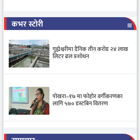
कभर स्टोरी
गुह्येश्वरीमा दैनिक तीन करोड २४ लाख
लिटर ढल प्रशोधन
पोखरा–१७ मा फोहोर वर्गीकरणका
लागि ५७० डस्टबिन वितरण