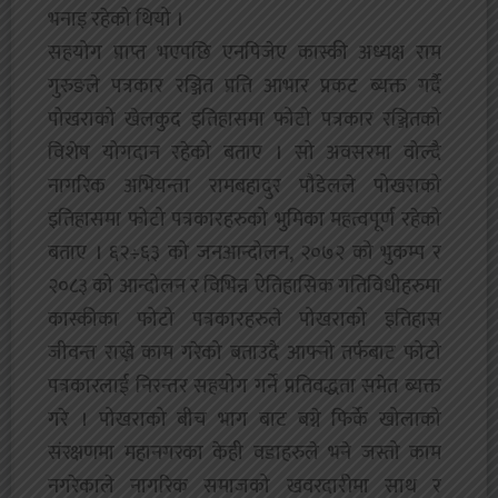
भनाइ रहेको थियो ।
सहयोग प्राप्त भएपछि एनपिजेए कास्की अध्यक्ष राम
गुरुङले पत्रकार रञ्जित प्रति आभार प्रकट ब्यक्त गर्दै
पोखराको खेलकुद इतिहासमा फोटो पत्रकार रञ्जितको
विशेष योगदान रहेको बताए । सो अवसरमा वोल्दै
नागरिक अभियन्ता रामबहादुर पौडेलले पोखराको
इतिहासमा फोटो पत्रकारहरुको भुमिका महत्वपूर्ण रहेको
बताए । ६२÷६३ को जनआन्दोलन, २०७२ को भुकम्प र
२०८३ को आन्दोलन र विभिन्न ऐतिहासिक गतिविधीहरुमा
कास्कीका फोटो पत्रकारहरुले पोखराको इतिहास
जीवन्त राख्ने काम गरेको बताउदै आफ्नो तर्फबाट फोटो
पत्रकारलाई निरन्तर सहयोग गर्ने प्रतिवद्धता समेत ब्यक्त
गरे । पोखराको बीच भाग बाट बग्ने फिर्के खोलाको
संरक्षणमा महानगरका केही वडाहरुले भने जस्तो काम
नगरेकाले नागरिक समाजको खवरदारीमा साथ र