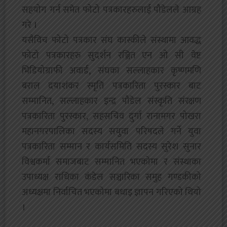
सहयोग गर्न समेत फोटो पत्रकारहरुलाई पौडेलले आग्रह
गरे ।
यसैविच फोटो पत्रकार संघ कास्कीले संस्थामा आवद्ध
फोटो पत्रकारहरु सुदर्शन रञ्जित एन ओ सी वेष्ट
भिडियोग्राफी अवार्ड, संघका सल्लाहकार कृष्णमणि
बराल दयाशंकर स्मृति पत्रकारिता पुरस्कार बाट
सम्मानित, सल्लाहकार इन्द्र पौडेल संस्कृति संरक्षण
पत्रकारिता पुरस्कार, सहसचिव दुर्गा रानामगर पोखरा
महानगरपालिका सदस्य सयुवा परिषदले गर्ने युवा
पत्रकारिता सम्मान र कार्यसमिति सदस्य सुरेश सुनार
विश्वकर्मा समाजबाट सम्मानित भएकोमा र संस्थाका
उपाध्यक्ष राधिका कंडेल सञ्चारिका समुह गण्डकीको
अध्यक्षमा निर्वाचित भएकोमा बधाइ ज्ञापन गरिएको थियो
।