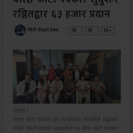
रञ्जितद्वार ६३ हजार प्रदान
ख-
ख
ख+
सिटी पोखरा डेक्स
पोखरा ।
नेपाल फोटो पत्रकार संघ (एनपिजेए) कास्कीले सञ्चालन
गरेको ‘फोटो पत्रकार अक्षयकोष’ मा वरिष्ठ फोटो पत्रकार