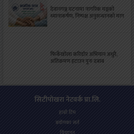
देवानगञ्ज घटनामा नागरिक मञ्चको
ध्यानाकर्षण, निष्पक्ष अनुसन्धानको माग
फिर्केखोला करिडाेर अभियान अधुरै,
अतिक्रमण हटाउन पुनः दबाब
सिटीपाेखरा नेटवर्क प्रा.लि.
हाम्राे टिम
प्रयोगका सर्त
विज्ञापन