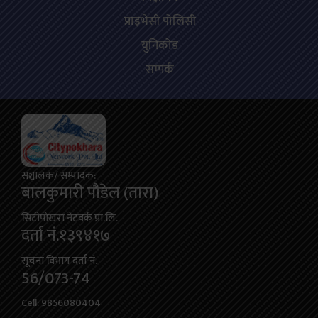
प्राइभेसी पोलिसी
युनिकोड
सम्पर्क
सञ्चालक/ सम्पादक:
बालकुमारी पाैडेल (तारा)
सिटीपाेखरा नेटवर्क प्रा.लि.
दर्ता नं.१३९४१७
सूचना विभाग दर्ता नं.
56/073-74
Cell: 9856080404