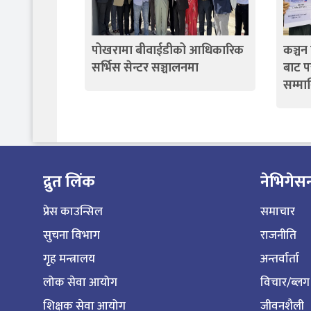
पोखरामा बीवाईडीको आधिकारिक
कञ्चन
सर्भिस सेन्टर सञ्चालनमा
बाट पत
सम्मा
द्रुत लिंक
नेभिगेस
प्रेस काउन्सिल
समाचार
सुचना विभाग
राजनीति
गृह मन्त्रालय
अन्तर्वार्ता
लोक सेवा आयोग
विचार/ब्लग
शिक्षक सेवा आयोग
जीवनशैली