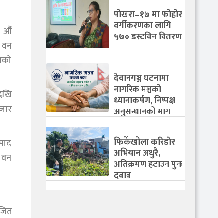
पोखरा–१७ मा फोहोर
वर्गीकरणका लागि
२ औँ
५७० डस्टबिन वितरण
र वन
ोषको
देवानगञ्ज घटनामा
नागरिक मञ्चको
देखि
ध्यानाकर्षण, निष्पक्ष
हजार
अनुसन्धानको माग
फिर्केखोला करिडाेर
रसाद
अभियान अधुरै,
ा वन
अतिक्रमण हटाउन पुनः
दबाब
ेजित