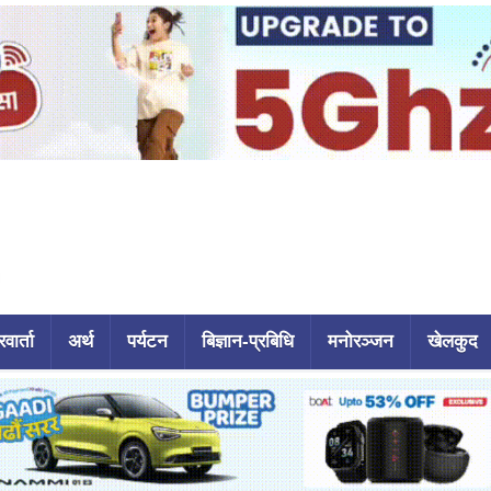
वार्ता
अर्थ
पर्यटन
बिज्ञान-प्रबिधि
मनोरञ्जन
खेलकुद