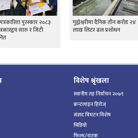
 पत्रकारिता पुरस्कार २०८३
गुह्येश्वरीमा दैनिक तीन करोड २४
्रकारद्वय सारु र जिटी
लाख लिटर ढल प्रशोधन
नित
न
विशेष श्रृंखला
स्थानीय तह निर्वाचन २०७९
फ्रन्टलाइन हिरोज्
संसद विघटन विशेष
भिडियो
फिल्म/नाटक