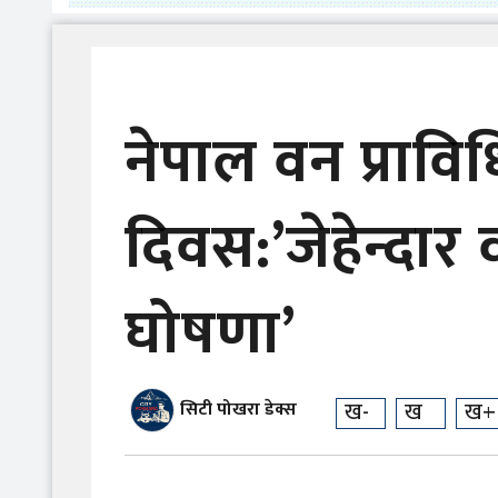
नेपाल वन प्राव
दिवस:’जेहेन्दार 
घोषणा’
ख-
ख
ख+
सिटी पोखरा डेक्स