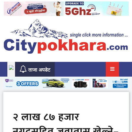
Skip
to
content
ताजा अपडेट
२ लाख ८७ हजार
नगदसहित जुवातास खेल्ने–