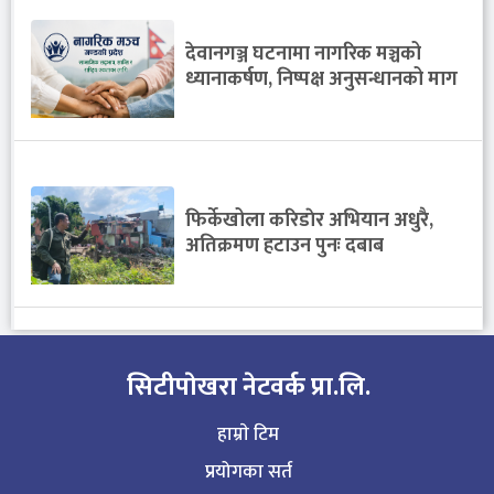
देवानगञ्ज घटनामा नागरिक मञ्चको
ध्यानाकर्षण, निष्पक्ष अनुसन्धानको माग
फिर्केखोला करिडाेर अभियान अधुरै,
अतिक्रमण हटाउन पुनः दबाब
सिटीपाेखरा नेटवर्क प्रा.लि.
हाम्राे टिम
प्रयोगका सर्त